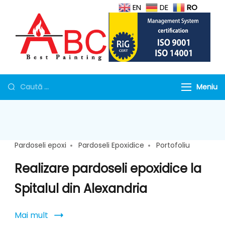
EN
DE
RO
Protectie la foc
Geamuri antifoc, Mortar si
tubulaturi de ventilatie,
Torcret rezistent la foc
Meniu
Geamuri rezistente la
foc
Pardoseli epoxi
Pardoseli Epoxidice
Portofoliu
Realizare pardoseli epoxidice la
Spitalul din Alexandria
Mai mult