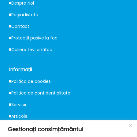
Despre Noi
Pagini listate
Contact
Protectii pasive la foc
Coliere tevi antifoc
Informații
Politica de cookies
Politica de confidentialitate
Servicii
Articole
Consultanță
Gestionați consimțământul