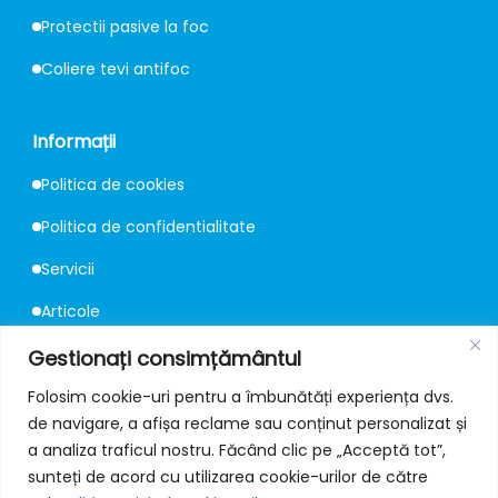
Protectii pasive la foc
Coliere tevi antifoc
Informații
Politica de cookies
Politica de confidentialitate
Servicii
Articole
Consultanță
Gestionați consimțământul
Folosim cookie-uri pentru a îmbunătăți experiența dvs.
de navigare, a afișa reclame sau conținut personalizat și
Contact
a analiza traficul nostru. Făcând clic pe „Acceptă tot”,
📍
Strada Mureș 67, București
sunteți de acord cu utilizarea cookie-urilor de către