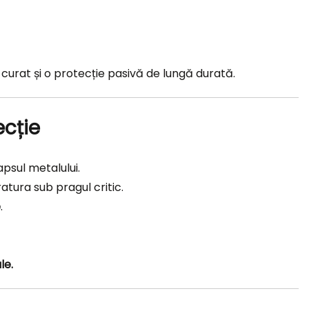
j curat și o protecție pasivă de lungă durată.
ecție
psul metalului.
tura sub pragul critic.
e
.
le.