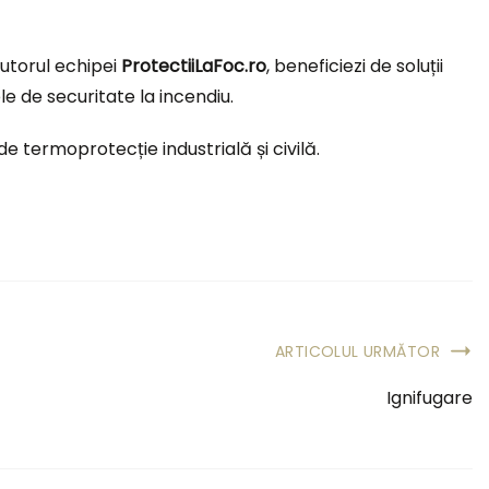
jutorul echipei
ProtectiiLaFoc.ro
, beneficiezi de soluții
e de securitate la incendiu.
e termoprotecție industrială și civilă.
ARTICOLUL URMĂTOR
Ignifugare