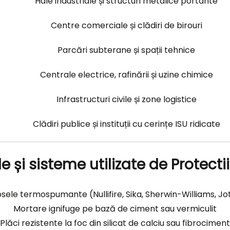
Hale industriale și structuri metalice portante
Centre comerciale și clădiri de birouri
Parcări subterane și spații tehnice
Centrale electrice, rafinării și uzine chimice
Infrastructuri civile și zone logistice
Clădiri publice și instituții cu cerințe ISU ridicate
e și sisteme utilizate de Protecti
sele termospumante (Nullifire, Sika, Sherwin-Williams, Jo
Mortare ignifuge pe bază de ciment sau vermiculit
Plăci rezistente la foc din silicat de calciu sau fibrociment