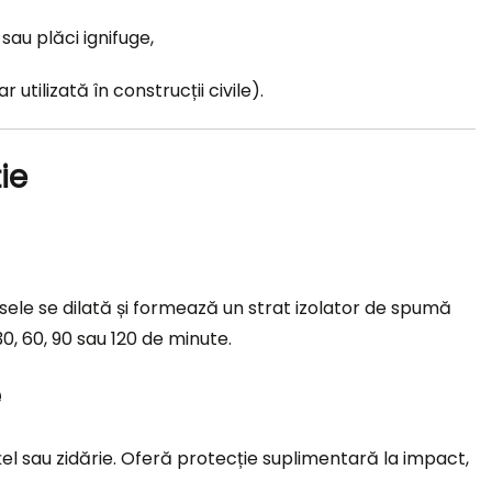
au plăci ignifuge,
utilizată în construcții civile).
ie
sele se dilată și formează un strat izolator de spumă
0, 60, 90 sau 120 de minute.
e
țel sau zidărie. Oferă protecție suplimentară la impact,