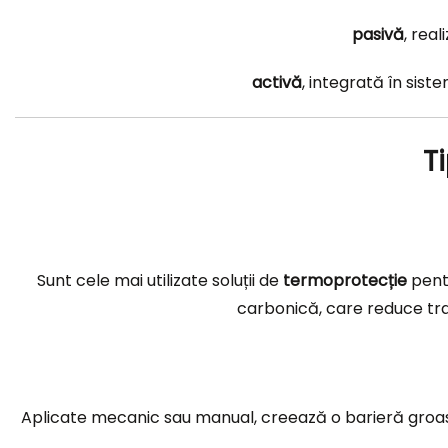
pasivă
, rea
activă
, integrată în sist
T
Sunt cele mai utilizate soluții de
termoprotecție
pentr
carbonică, care reduce tran
Aplicate mecanic sau manual, creează o barieră groasă ș