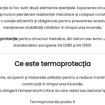
tecția la foc sunt două elemente esențiale. Expunerea stru
provoca pierderea rezistenței mecanice și colapsul constr
 soluție eficientă și obligatorie pentru prevenirea acestui 
menținerea stabilității clădirilor în timpul unui incendiu.
protecție
pentru structuri metalice, din beton sau lemn, u
standardelor europene EN 13381 și EN 13501.
Ce este termoprotecția
, acoperiri și materiale utilizate pentru a reduce transf
construcții în timpul unui incendiu.
 atingerii temperaturii critice la care oțelul sau betonul 
Termoprotecția poate fi: