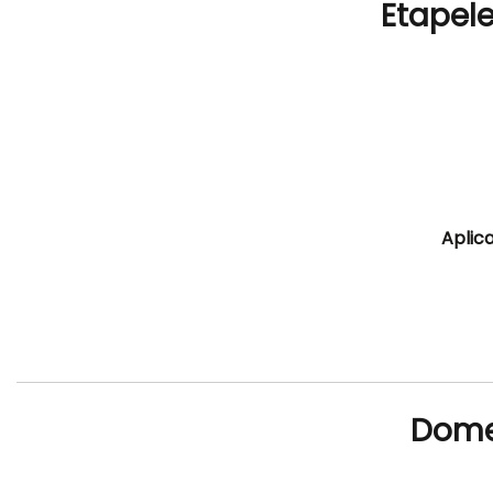
Etapele
Aplic
Domen