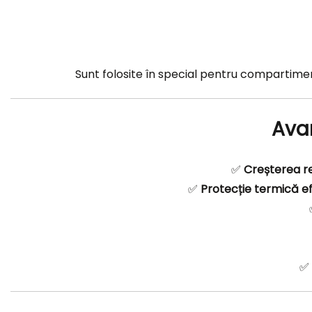
Sunt folosite în special pentru compartimentă
Avan
✅
Creșterea rez
✅
Protecție termică ef
✅