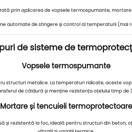
lizată prin aplicarea de vopsele termospumante, mortare s
eme automate de stingere și control al temperaturii (mai rar 
ipuri de sisteme de termoprotecț
Vopsele termospumante
u structuri metalice. La temperaturi ridicate, aceste vop
sferul de căldură și menține rezistența oțelului timp de 3
Mortare și tencuieli termoprotectoar
i rezistentă la foc, ideală pentru structuri din beton, o
vibrații și variații termice.