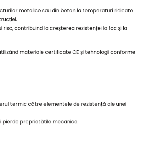
cturilor metalice sau din beton la temperaturi ridicate
ucției.
risc, contribuind la creșterea rezistenței la foc și la
tilizând materiale certificate CE și tehnologii conforme
erul termic către elementele de rezistență ale unei
își pierde proprietățile mecanice.