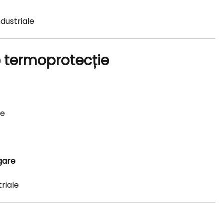
dustriale
de termoprotecție
ne
gare
triale