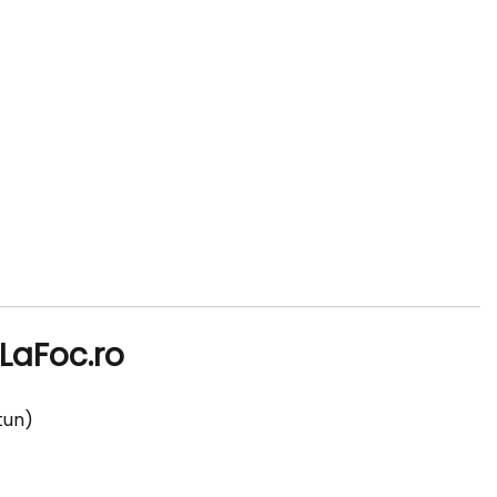
iLaFoc.ro
tun)