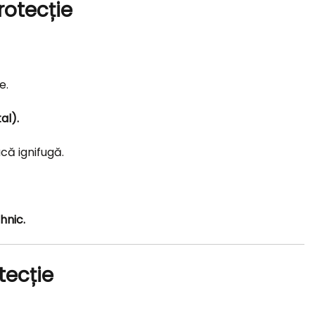
rotecție
e.
al).
că ignifugă.
hnic.
tecție