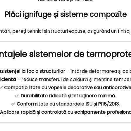
Plăci ignifuge și sisteme compozite
ri, pereți tehnici și structuri expuse, asigurând un finisa
tajele sistemelor de termoprot
istenței la foc a structurilor
– întârzie deformarea și cola
icientă
– reduce transferul de căldură și menține tempera
✅
Compatibilitate cu vopsele decorative sau anticoroziv
✅
Durabilitate ridicată și întreținere minimă.
✅
Conformitate cu standardele ISU și P118/2013.
Aplicare rapidă și controlată cu echipamente profesiona