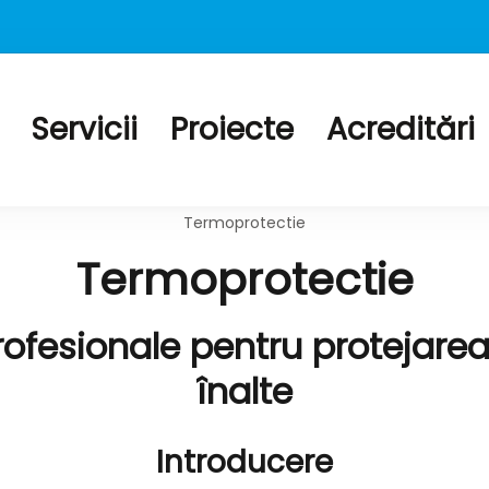
Servicii
Proiecte
Acreditări
tectie la foc tubulaturi de ventilatie, Geamuri rezis
uri antifoc, Mortar si Torcret rezistent la foc
Termoprotectie
Termoprotectie
rofesionale pentru protejarea 
înalte
Introducere