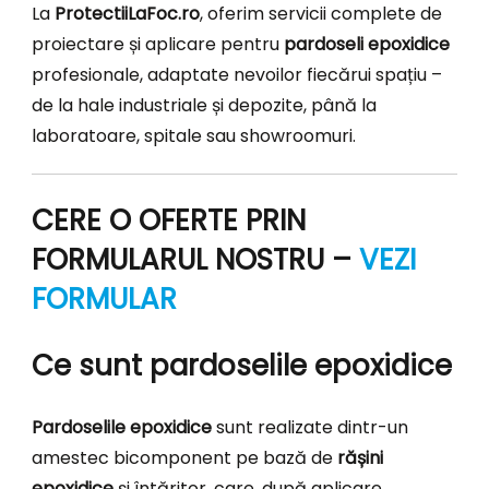
La
ProtectiiLaFoc.ro
, oferim servicii complete de
proiectare și aplicare pentru
pardoseli epoxidice
profesionale, adaptate nevoilor fiecărui spațiu –
de la hale industriale și depozite, până la
laboratoare, spitale sau showroomuri.
CERE O OFERTE PRIN
FORMULARUL NOSTRU –
VEZI
FORMULAR
Ce sunt pardoselile epoxidice
Pardoselile epoxidice
sunt realizate dintr-un
amestec bicomponent pe bază de
rășini
epoxidice
și întăritor, care, după aplicare,