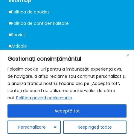
Informații
Politica de cookies
Politica de confidentialitate
Servicii
Articole
Consultanță
Gestionați consimțământul
Folosim cookie-uri pentru a îmbunătăți experiența dvs.
de navigare, a afișa reclame sau conținut personalizat și
Contact
a analiza traficul nostru. Făcând clic pe „Acceptă tot”,
📍
Strada Mureș 67, București
sunteți de acord cu utilizarea cookie-urilor de către
noi.
Politica privind cookie-urile
✉️
office@protectiilafoc.ro
Acceptă tot
📞
+40 731 309 222 / 223
🔗
Facebook
Personalizare
Respingeți toate