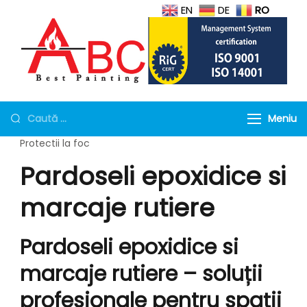
EN
DE
RO
Protectie la foc
Geamuri antifoc, Mortar si
tubulaturi de ventilatie,
Torcret rezistent la foc
Meniu
Geamuri rezistente la
Protectii la foc
foc
Pardoseli epoxidice si
marcaje rutiere
Pardoseli epoxidice si
marcaje rutiere – soluții
profesionale pentru spații