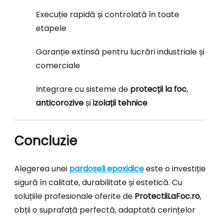
Execuție rapidă și controlată în toate
etapele
Garanție extinsă pentru lucrări industriale și
comerciale
Integrare cu sisteme de
protecții la foc
,
anticorozive
și
izolații tehnice
Concluzie
Alegerea unei
pardoseli epoxidice
este o investiție
sigură în calitate, durabilitate și estetică. Cu
soluțiile profesionale oferite de
ProtectiiLaFoc.ro
,
obții o suprafață perfectă, adaptată cerințelor