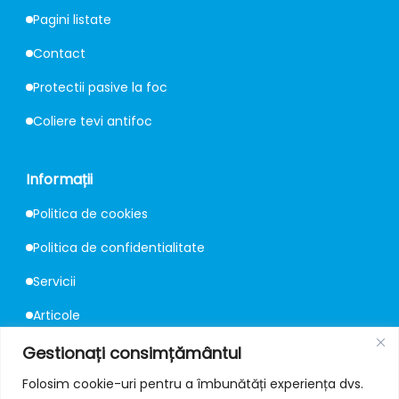
Pagini listate
Contact
Protectii pasive la foc
Coliere tevi antifoc
Informații
Politica de cookies
Politica de confidentialitate
Servicii
Articole
Consultanță
Gestionați consimțământul
Folosim cookie-uri pentru a îmbunătăți experiența dvs.