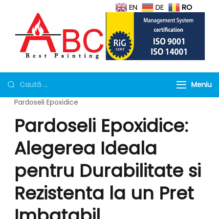
EN
DE
RO
Protectie la foc
Geamuri antifoc, Mortar si
tubulaturi de ventilatie,
Torcret rezistent la foc
Meniu
Geamuri rezistente la
Pardoseli Epoxidice
foc
Pardoseli Epoxidice:
Alegerea Ideala
pentru Durabilitate si
Rezistenta la un Pret
Imbatabil