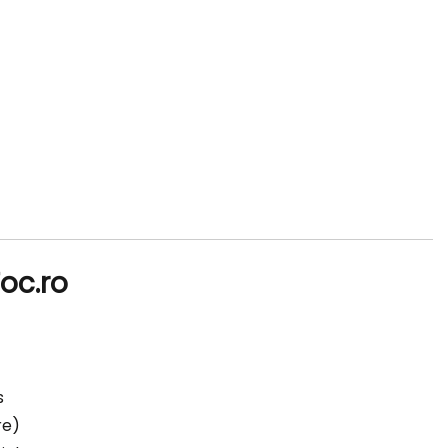
Foc.ro
s
re)