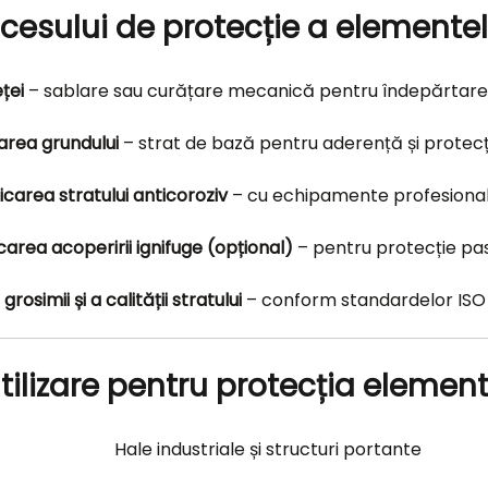
cesului de protecție a elemente
ței
– sablare sau curățare mecanică pentru îndepărtarea ru
area grundului
– strat de bază pentru aderență și protecț
icarea stratului anticoroziv
– cu echipamente profesionale
carea acoperirii ignifuge (opțional)
– pentru protecție pasi
grosimii și a calității stratului
– conform standardelor ISO 1
ilizare pentru protecția elemen
Hale industriale și structuri portante