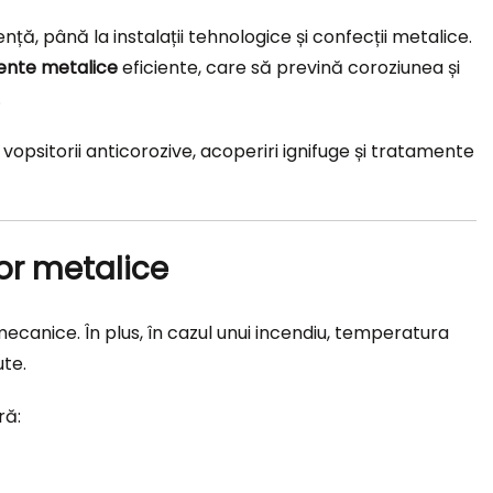
ță, până la instalații tehnologice și confecții metalice.
ente metalice
eficiente, care să prevină coroziunea și
.
opsitorii anticorozive, acoperiri ignifuge și tratamente
or metalice
canice. În plus, în cazul unui incendiu, temperatura
ute.
ră: