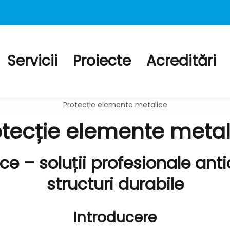
Servicii
Proiecte
Acreditări
tectie la foc tubulaturi de ventilatie, Geamuri rezis
uri antifoc, Mortar si Torcret rezistent la foc
Protecție elemente metalice
otecție elemente metal
e – soluții profesionale anti
structuri durabile
Introducere