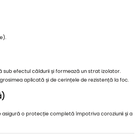
e).
tă sub efectul căldurii și formează un strat izolator.
grosimea aplicată și de cerințele de rezistență la foc.
ă)
e asigură o protecție completă împotriva coroziunii și a