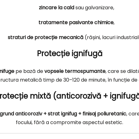
zincare la cald
sau galvanizare,
tratamente pasivante chimice
,
straturi de protecție mecanică
(rășini, lacuri industrial
Protecție ignifugă
gnifuge
pe bază de
vopsele termospumante
, care se dila
tructura metalică timp de 30–120 de minute, în funcție de 
rotecție mixtă (anticorozivă + ignifug
grund anticoroziv + strat ignifug + finisaj poliuretanic
, car
focului, fără a compromite aspectul estetic.