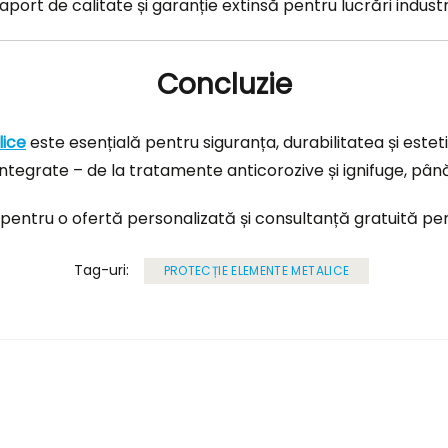
aport de calitate și garanție extinsă pentru lucrări industr
Concluzie
lice
este esențială pentru siguranța, durabilitatea și esteti
e integrate – de la tratamente anticorozive și ignifuge, până
pentru o ofertă personalizată și consultanță gratuită pen
Tag-uri:
PROTECȚIE ELEMENTE METALICE