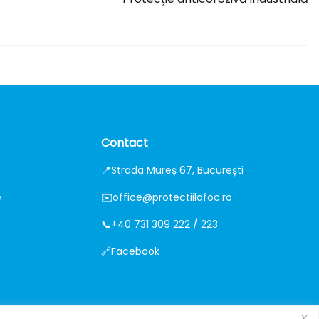
Contact
📍
Strada Mureș 67, București
e
✉️
office@protectiilafoc.ro
📞
+40 731 309 222 / 223
🔗
Facebook