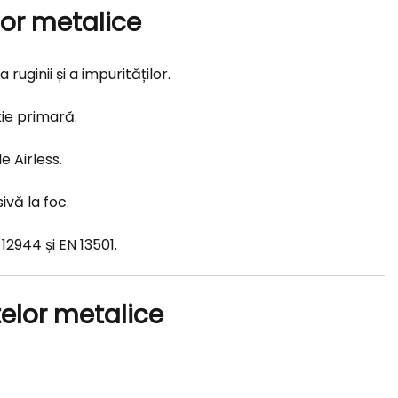
lor metalice
ginii și a impurităților.
ie primară.
 Airless.
vă la foc.
2944 și EN 13501.
telor metalice