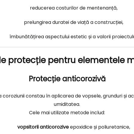
reducerea costurilor de mentenanță,
prelungirea duratei de viață a construcției,
îmbunătățirea aspectului estetic și a valorii proiectulu
de protecție pentru elementele 
Protecție anticorozivă
 coroziunii constau în aplicarea de vopsele, grunduri și ac
umiditatea.
Cele mai utilizate metode includ:
vopsitorii anticorozive
epoxidice și poliuretanice,