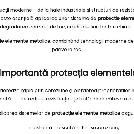
i moderne – de la hale industriale și structuri de rezisten
, este esențială aplicarea unor sisteme de
protecție elem
degradarea cauzată de foc, umiditate sau factori chimici
ie elemente metalice
, combinând tehnologii moderne de v
pasive la foc.
 importantă protecția elementel
rează rapid prin coroziune și pierderea proprietăților me
icată poate reduce rezistența oțelului în doar câteva min
licarea sistemelor de
protecție elemente metalice
asigu
rezistență crescută la foc și coroziune,