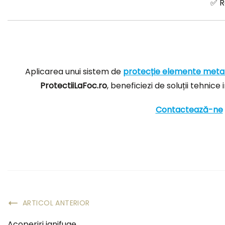
✅ R
Aplicarea unui sistem de
protecție elemente meta
ProtectiiLaFoc.ro
, beneficiezi de soluții tehnic
Contactează-ne
ARTICOL ANTERIOR
Acoperiri ignifuge