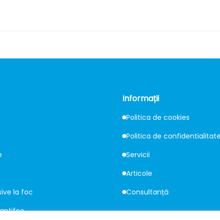
Informații
Politica de cookies
Politica de confidentialitat
e
Servicii
Articole
sive la foc
Consultanță
 antifoc