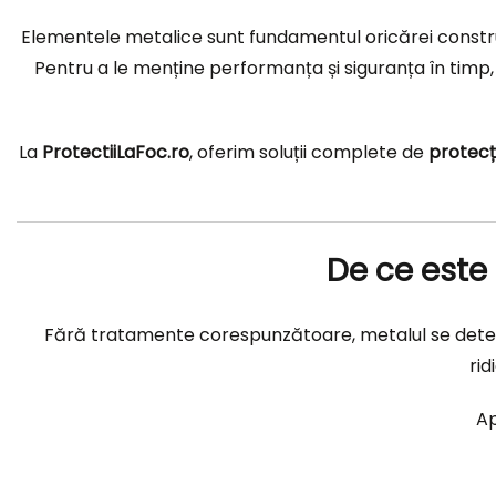
Elementele metalice sunt fundamentul oricărei construcți
Pentru a le menține performanța și siguranța în timp
La
ProtectiiLaFoc.ro
, oferim soluții complete de
protecț
De ce este
Fără tratamente corespunzătoare, metalul se deterio
rid
Ap