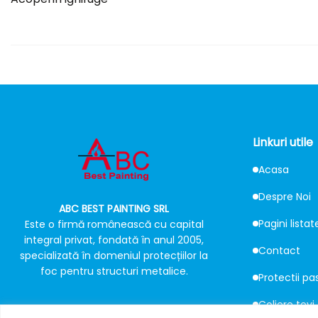
Linkuri utile
Acasa
Despre Noi
ABC BEST PAINTING SRL
Pagini listat
Este o firmă românească cu capital
integral privat, fondată în anul 2005,
Contact
specializată în domeniul protecțiilor la
foc pentru structuri metalice.
Protectii pa
Coliere tevi