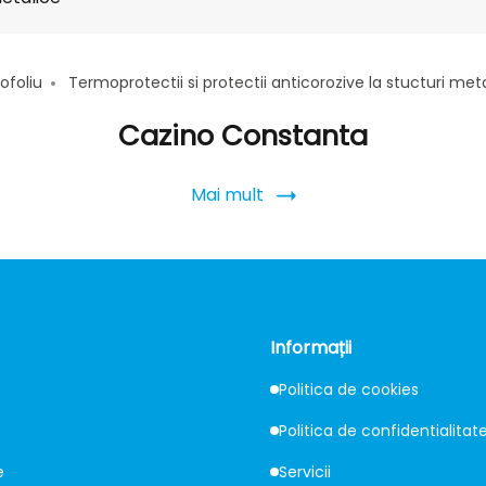
ofoliu
Termoprotectii si protectii anticorozive la stucturi met
Cazino Constanta
Mai mult
Informații
Politica de cookies
Politica de confidentialitat
e
Servicii