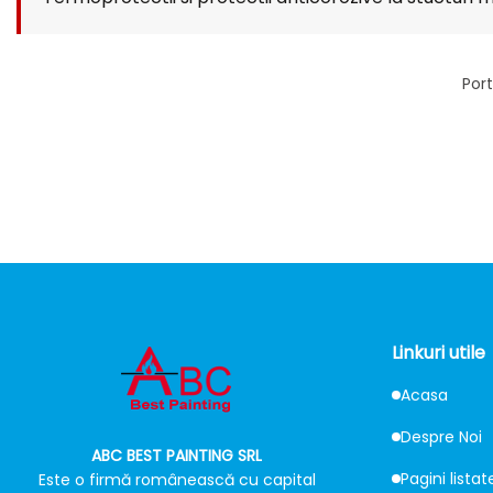
Port
Linkuri utile
Acasa
Despre Noi
ABC BEST PAINTING SRL
Pagini listat
Este o firmă românească cu capital