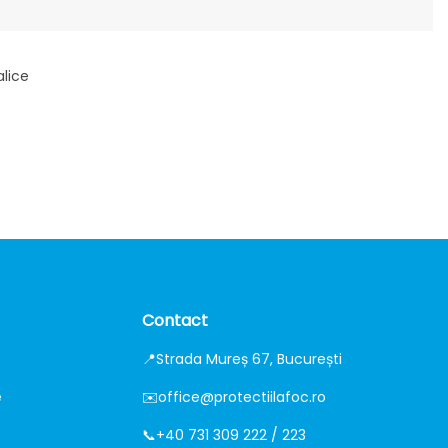
alice
Contact
📍
Strada Mureș 67, București
e
✉️
office@protectiilafoc.ro
📞
+40 731 309 222 / 223