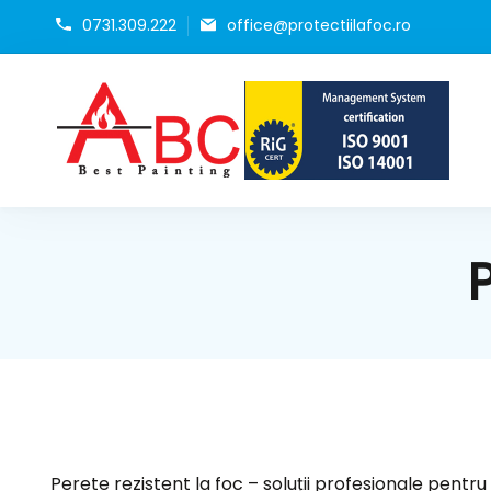
0731.309.222
office@protectiilafoc.ro
Pro
Geam
P
Perete rezistent la foc – soluții profesionale pentr