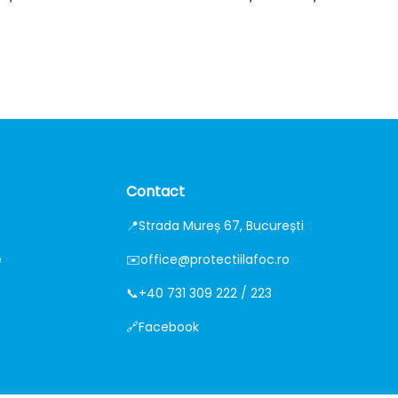
Contact
📍
Strada Mureș 67, București
e
✉️
office@protectiilafoc.ro
📞
+40 731 309 222 / 223
🔗
Facebook