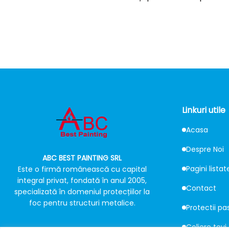
Linkuri utile
Acasa
Despre Noi
ABC BEST PAINTING SRL
Pagini listat
Este o firmă românească cu capital
integral privat, fondată în anul 2005,
Contact
specializată în domeniul protecțiilor la
foc pentru structuri metalice.
Protectii pa
Coliere tevi