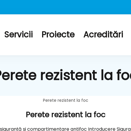
Servicii
Proiecte
Acreditări
tectie la foc tubulaturi de ventilatie, Geamuri rezis
uri antifoc, Mortar si Torcret rezistent la foc
erete rezistent la f
Perete rezistent la foc
Perete rezistent la foc
u siguranță și compartimentare antifoc Introducere Siguran