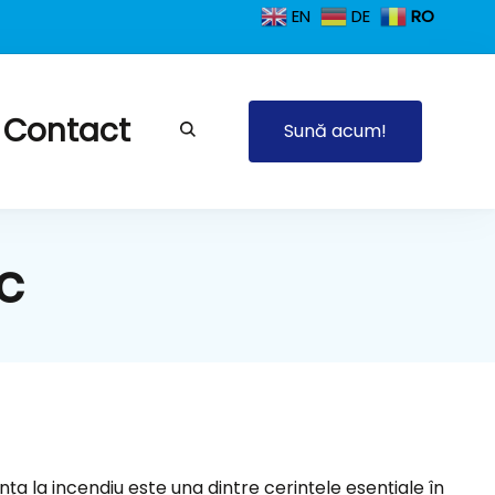
EN
DE
RO
Contact
Sună acum!
tente la foc
oc
ța la incendiu este una dintre cerințele esențiale în