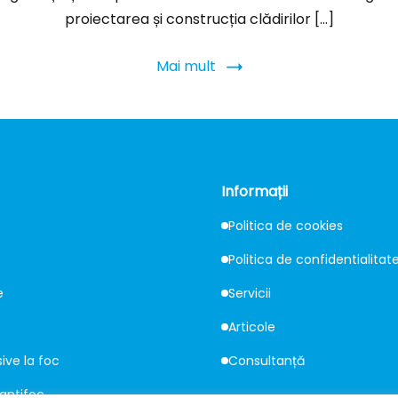
proiectarea și construcția clădirilor […]
Mai mult
Informații
Politica de cookies
Politica de confidentialitat
e
Servicii
Articole
sive la foc
Consultanță
 antifoc