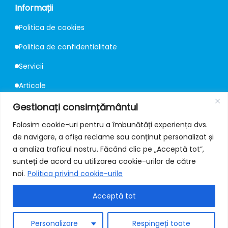
Informații
Politica de cookies
Politica de confidentialitate
Servicii
Articole
Consultanță
Gestionați consimțământul
Folosim cookie-uri pentru a îmbunătăți experiența dvs.
de navigare, a afișa reclame sau conținut personalizat și
Contact
a analiza traficul nostru. Făcând clic pe „Acceptă tot”,
📍
Strada Mureș 67, București
sunteți de acord cu utilizarea cookie-urilor de către
noi.
Politica privind cookie-urile
✉️
office@protectiilafoc.ro
Acceptă tot
📞
+40 731 309 222 / 223
🔗
Facebook
Personalizare
Respingeți toate