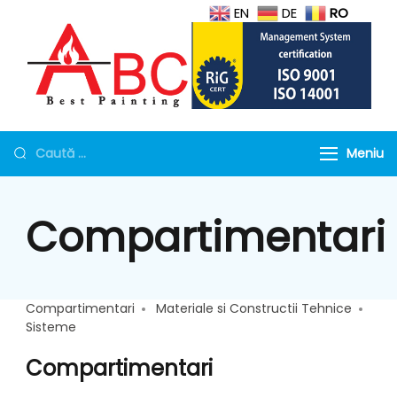
EN
DE
RO
Protectie la foc
Geamuri antifoc, Mortar si
tubulaturi de ventilatie,
Torcret rezistent la foc
Meniu
Geamuri rezistente la
foc
Compartimentari
Compartimentari
Materiale si Constructii Tehnice
Sisteme
Compartimentari