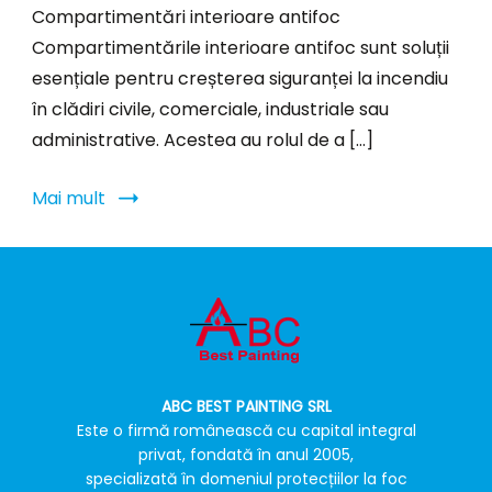
Compartimentări interioare antifoc
Compartimentările interioare antifoc sunt soluții
esențiale pentru creșterea siguranței la incendiu
în clădiri civile, comerciale, industriale sau
administrative. Acestea au rolul de a […]
Mai mult
ABC BEST PAINTING SRL
Este o firmă românească cu capital integral
privat, fondată în anul 2005,
specializată în domeniul protecțiilor la foc