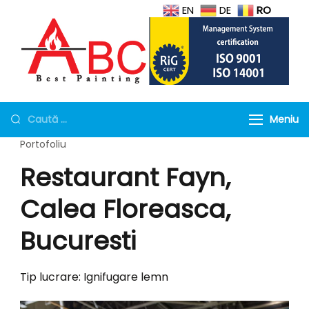
EN
DE
RO
Protectie la foc
Geamuri antifoc, Mortar si
tubulaturi de ventilatie,
Torcret rezistent la foc
Meniu
Geamuri rezistente la
Portofoliu
foc
Restaurant Fayn,
Calea Floreasca,
Bucuresti
Tip lucrare: Ignifugare lemn