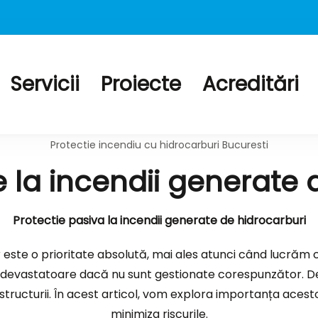
Servicii
Proiecte
Acreditări
tectie la foc tubulaturi de ventilatie, Geamuri rezis
uri antifoc, Mortar si Torcret rezistent la foc
Protectie incendiu cu hidrocarburi Bucuresti
e la incendii generate
Protectie pasiva la incendii generate de hidrocarburi
or este o prioritate absolută, mai ales atunci când lucră
i devastatoare dacă nu sunt gestionate corespunzător. De
structurii. În acest articol, vom explora importanța acesto
minimiza riscurile.