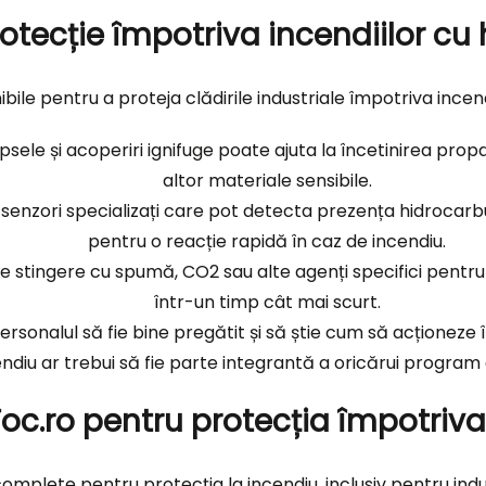
rotecție împotriva incendiilor cu
nibile pentru a proteja clădirile industriale împotriva incen
opsele și acoperiri ignifuge poate ajuta la încetinirea propag
altor materiale sensibile.
e senzori specializați care pot detecta prezența hidrocarb
pentru o reacție rapidă în caz de incendiu.
de stingere cu spumă, CO2 sau alte agenți specifici pentr
într-un timp cât mai scurt.
rsonalul să fie bine pregătit și să știe cum să acționeze î
ndiu ar trebui să fie parte integrantă a oricărui program 
Foc.ro pentru protecția împotriva
ii complete pentru protecția la incendiu, inclusiv pentru i