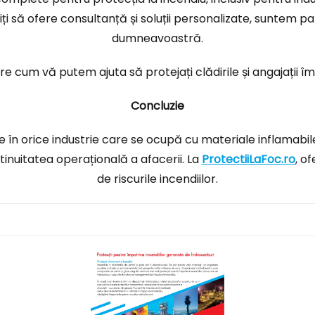
ți să ofere consultanță și soluții personalizate, suntem p
dumneavoastră.
 cum vă putem ajuta să protejați clădirile și angajații împ
Concluzie
 în orice industrie care se ocupă cu materiale inflamabile
tinuitatea operațională a afacerii. La
ProtectiiLaFoc.ro
, o
de riscurile incendiilor.