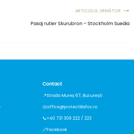
ARTICOLUL URMĂTOR
Pasaj rutier Skurubron – Stockholm Suedia
Contact
📍
Strada Mureș 67, București
e
✉️
office@protectiilafoc.ro
📞
+40 731 309 222 / 223
🔗
Facebook