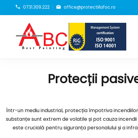
0731.309.222
office@protectiilafoc.ro
Pro
Geam
Protecții pasiv
Într-un mediu industrial, protecția împotriva incendiil
substanțe sunt extrem de volatile și pot cauza incendi
este crucială pentru siguranța personalului și a infra