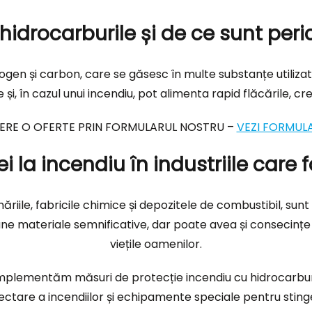
hidrocarburile și de ce sunt per
gen și carbon, care se găsesc în multe substanțe utilizate î
i, în cazul unui incendiu, pot alimenta rapid flăcările, cre
ERE O OFERTE PRIN FORMULARUL NOSTRU –
VEZI FORMUL
i la incendiu în industriile care 
năriile, fabricile chimice și depozitele de combustibil, sun
e materiale semnificative, dar poate avea și consecințe
viețile oamenilor.
 implementăm măsuri de protecție incendiu cu hidrocarburi.
ctare a incendiilor și echipamente speciale pentru stinge