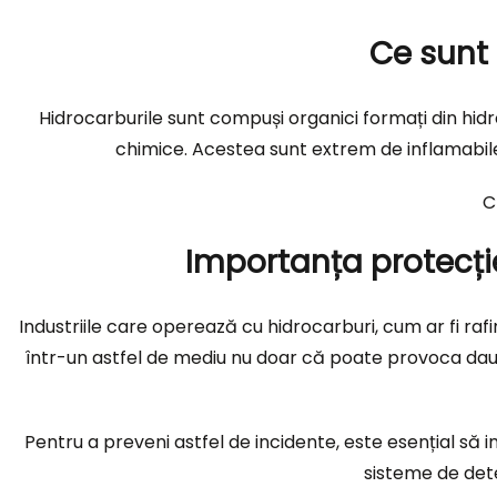
Ce sunt 
Hidrocarburile sunt compuși organici formați din hidro
chimice. Acestea sunt extrem de inflamabile ș
C
Importanța protecție
Industriile care operează cu hidrocarburi, cum ar fi rafi
într-un astfel de mediu nu doar că poate provoca daun
Pentru a preveni astfel de incidente, este esențial să
sisteme de dete