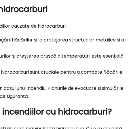
 hidrocarburi
diilor cauzate de hidrocarburi:
ării flăcărilor și la protejarea structurilor metalice și a
urilor și creșterea bruscă a temperaturii este esențială
u hidrocarburi sunt cruciale pentru a combate flăcările
n cazul unui incendiu. Planurile de evacuare și simulările
de siguranță.
 incendiilor cu hidrocarburi?
ndustriile care manipulează hidrocarburi. Cu o experiență