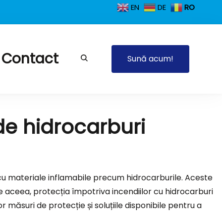
EN
DE
RO
Contact
Sună acum!
tente la foc
 de hidrocarburi
m cu materiale inflamabile precum hidrocarburile. Aceste
 aceea, protecția împotriva incendiilor cu hidrocarburi
r măsuri de protecție și soluțiile disponibile pentru a