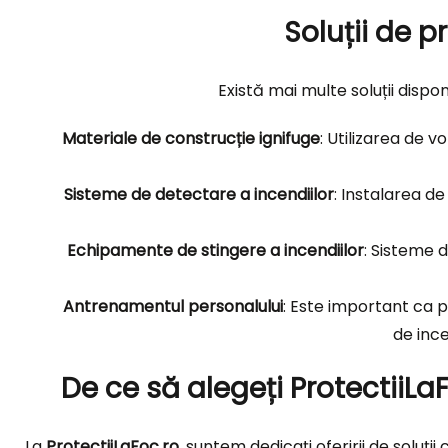
Soluții de p
Există mai multe soluții dispo
Materiale de construcție ignifuge
: Utilizarea de v
Sisteme de detectare a incendiilor
: Instalarea d
Echipamente de stingere a incendiilor
: Sisteme 
Antrenamentul personalului
: Este important ca pe
de ince
De ce să alegeți ProtectiiLa
La
ProtectiiLaFoc.ro
, suntem dedicați oferirii de soluț