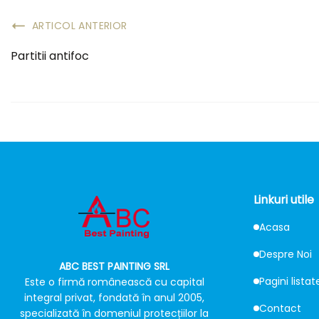
ARTICOL ANTERIOR
Partitii antifoc
Linkuri utile
Acasa
Despre Noi
ABC BEST PAINTING SRL
Pagini listat
Este o firmă românească cu capital
integral privat, fondată în anul 2005,
Contact
specializată în domeniul protecțiilor la