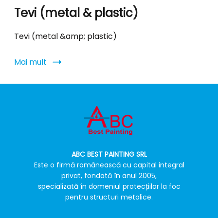
Tevi (metal & plastic)
Tevi (metal &amp; plastic)
Mai mult
ABC BEST PAINTING SRL
Este o firmă românească cu capital integral
privat, fondată în anul 2005,
specializată în domeniul protecțiilor la foc
pentru structuri metalice.