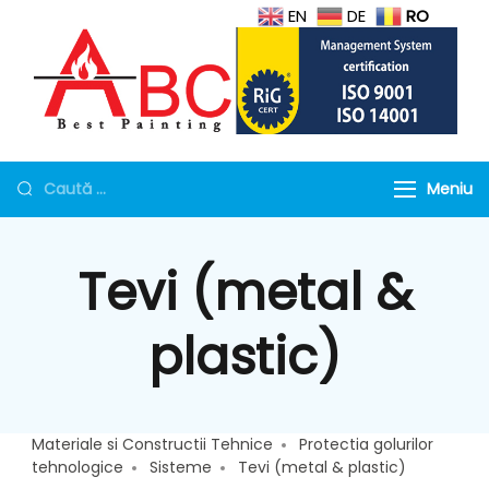
EN
DE
RO
Protectie la foc
Geamuri antifoc, Mortar si
tubulaturi de ventilatie,
Torcret rezistent la foc
Meniu
Geamuri rezistente la
foc
Tevi (metal &
plastic)
Materiale si Constructii Tehnice
Protectia golurilor
tehnologice
Sisteme
Tevi (metal & plastic)