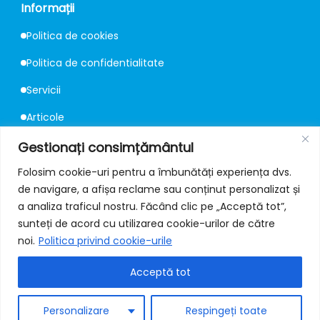
Informații
Politica de cookies
Politica de confidentialitate
Servicii
Articole
Consultanță
Gestionați consimțământul
Folosim cookie-uri pentru a îmbunătăți experiența dvs.
de navigare, a afișa reclame sau conținut personalizat și
Contact
a analiza traficul nostru. Făcând clic pe „Acceptă tot”,
📍
Strada Mureș 67, București
sunteți de acord cu utilizarea cookie-urilor de către
noi.
Politica privind cookie-urile
✉️
office@protectiilafoc.ro
Acceptă tot
📞
+40 731 309 222 / 223
🔗
Facebook
Personalizare
Respingeți toate