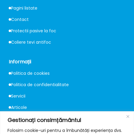
Pagini listate
Contact
Protectii pasive la foc
Coliere tevi antifoc
Informații
Politica de cookies
Politica de confidentialitate
Servicii
Articole
Consultanță
Gestionați consimțământul
Folosim cookie-uri pentru a îmbunătăți experiența dvs.