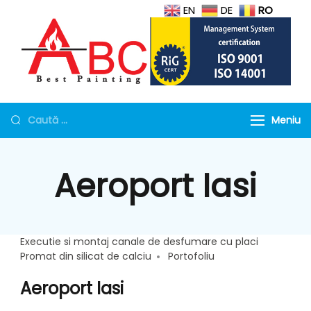
EN
DE
RO
Protectie la foc
Geamuri antifoc, Mortar si
tubulaturi de ventilatie,
Torcret rezistent la foc
Meniu
Geamuri rezistente la
foc
Aeroport Iasi
Executie si montaj canale de desfumare cu placi
Promat din silicat de calciu
Portofoliu
Aeroport Iasi