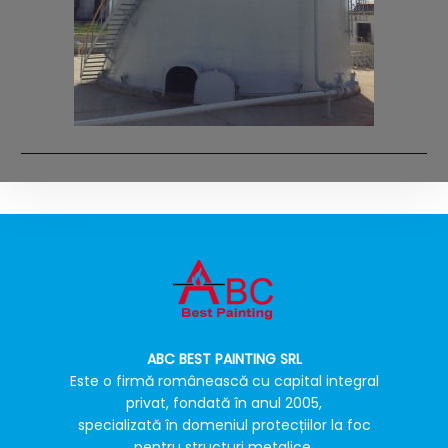
ABC BEST PAINTING SRL
Este o firmă românească cu capital integral
privat, fondată în anul 2005,
specializată în domeniul protecțiilor la foc
pentru structuri metalice.