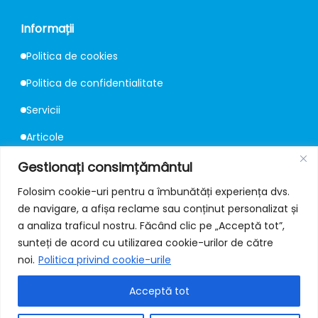
Informații
Politica de cookies
Politica de confidentialitate
Servicii
Articole
Consultanță
Gestionați consimțământul
Folosim cookie-uri pentru a îmbunătăți experiența dvs.
de navigare, a afișa reclame sau conținut personalizat și
Contact
a analiza traficul nostru. Făcând clic pe „Acceptă tot”,
📍
Strada Mureș 67, București
sunteți de acord cu utilizarea cookie-urilor de către
noi.
Politica privind cookie-urile
✉️
office@protectiilafoc.ro
Acceptă tot
📞
+40 731 309 222 / 223